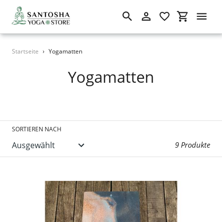
Suchen
Einloggen
Einkaufswa
Direkt
Startseite
›
Yogamatten
zum
Inhalt
S
Yogamatten
a
m
m
SORTIEREN NACH
l
9 Produkte
u
n
g