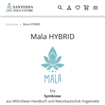
Suchen
Einloggen
Einkaufswa
Direkt
Startseite
›
Mala HYBRID
zum
Inhalt
S
Mala HYBRID
a
m
m
l
u
n
Die
g
Symbiose
aus Mikrofaser-Handtuch und Naturkautschuk-Yogamatte