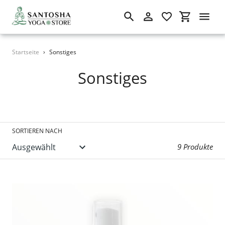
Suchen
Einloggen
Einkaufswa
Direkt
Startseite
›
Sonstiges
zum
Inhalt
S
Sonstiges
a
m
m
SORTIEREN NACH
l
9 Produkte
u
n
g