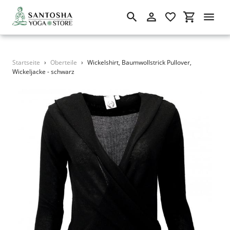
Suchen
Einloggen
Einkaufswa
Direkt
Startseite
›
Oberteile
›
Wickelshirt, Baumwollstrick Pullover,
zum
Wickeljacke - schwarz
Inhalt