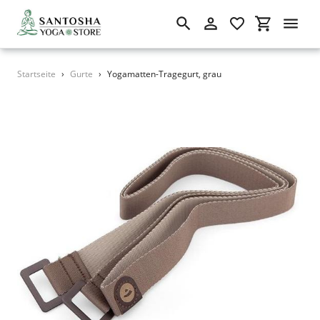
Suchen
Einloggen
Einkaufswa
Direkt
Startseite
›
Gurte
›
Yogamatten-Tragegurt, grau
zum
Inhalt